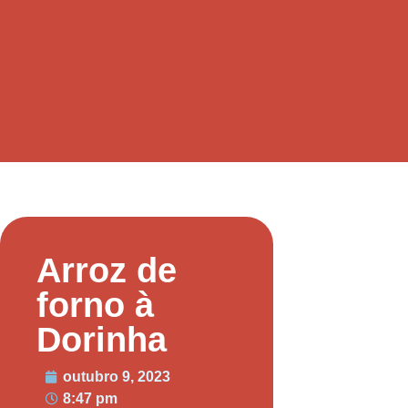
Arroz de
forno à
Dorinha
outubro 9, 2023
8:47 pm