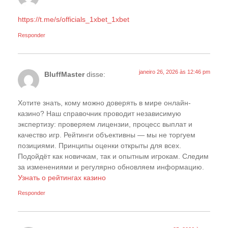
https://t.me/s/officials_1xbet_1xbet
Responder
janeiro 26, 2026 às 12:46 pm
BluffMaster
disse:
Хотите знать, кому можно доверять в мире онлайн-
казино? Наш справочник проводит независимую
экспертизу: проверяем лицензии, процесс выплат и
качество игр. Рейтинги объективны — мы не торгуем
позициями. Принципы оценки открыты для всех.
Подойдёт как новичкам, так и опытным игрокам. Следим
за изменениями и регулярно обновляем информацию.
Узнать о рейтингах казино
Responder