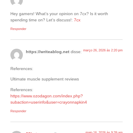
Hey gamers! What’s your opinion on 7cx? Is it worth
spending time on? Let’s discuss!:
7cx
Responder
março 26, 2026 às 2:20 pm
https://writeablog.net
disse:
References:
Ultimate muscle supplement reviews
References:
https://www.ozodagon.com/index.php?
subaction=userinfo&user=crayonnapkin4
Responder
maio 16, 2026 às 9:39 am