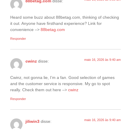
88betag.com
disse:
Heard some buzz about 88betag.com, thinking of checking
it out. Anyone have firsthand experience? Link for
convenience –>
88betag.com
Responder
maio 16, 2026 às 9:40 am
cwinz
disse:
Cwinz, not gonna lie, I’m a fan. Good selection of games
and the customer service is responsive. My go to spot
really. Check them out here –>
cwinz
Responder
maio 16, 2026 às 9:40 am
jiliwin3
disse: