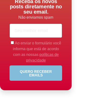
Receba os novos
posts diretamente no
seu email.
Não enviamos spam
Ao enviar o formulário você
informa que está de acordo
com as nossas
políticas de
privacidade
QUERO RECEBER
EMAILS