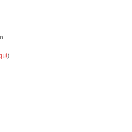
om
qui
)