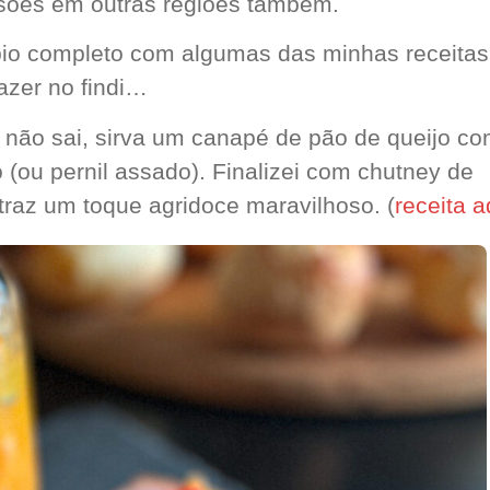
sões em outras regiões também.
io completo com algumas das minhas receitas
fazer no findi…
não sai, sirva um canapé de pão de queijo c
(ou pernil assado). Finalizei com chutney de
raz um toque agridoce maravilhoso. (
receita a