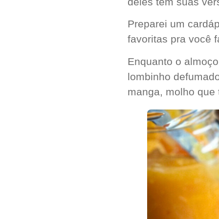
deles tem suas ver
Preparei um cardáp
favoritas pra você 
Enquanto o almoço 
lombinho defumado 
manga, molho que t