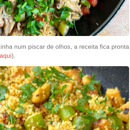
nha num piscar de olhos, a receita fica pront
 aqui
).